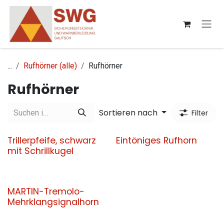
Zum Inhalt springen
...
Rufhörner (alle)
Rufhörner
Rufhörner
Sortieren nach
Filter
Trillerpfeife, schwarz
Eintöniges Rufhorn
mit Schrillkugel
MARTIN-Tremolo-
Mehrklangsignalhorn