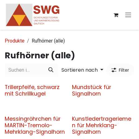
Zum Inhalt springen
Produkte
Rufhörner (alle)
Rufhörner (alle)
Sortieren nach
Filter
Trillerpfeife, schwarz
Mundstück für
mit Schrillkugel
Signalhorn
Messingröhrchen für
Kunstledertragerieme
MARTIN-Tremolo-
n für Mehrklang-
Mehrklang-Signalhorn
Signalhorn