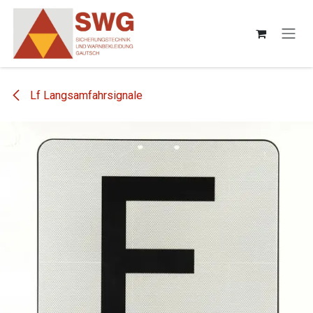
Zum Inhalt springen
Lf Langsamfahrsignale